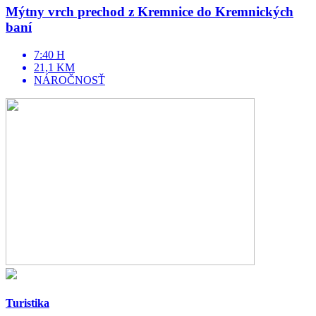
Mýtny vrch prechod z Kremnice do Kremnických
baní
7:40 H
21,1 KM
NÁROČNOSŤ
Turistika