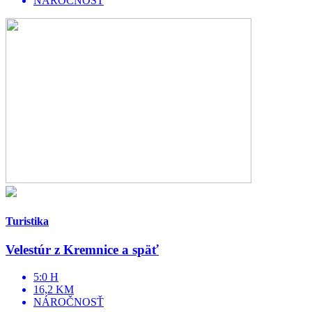
NÁROČNOSŤ
Turistika
Velestúr z Kremnice a späť
5:0 H
16,2 KM
NÁROČNOSŤ