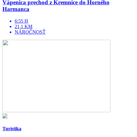
Vápenica prechod z Kremnice do Horného
Harmanca
6:55 H
21,1 KM
NÁROČNOSŤ
Turistika