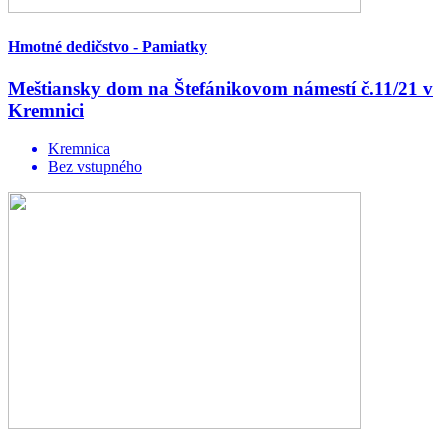
Hmotné dedičstvo - Pamiatky
Meštiansky dom na Štefánikovom námestí č.11/21 v
Kremnici
Kremnica
Bez vstupného