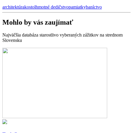
architektúra
kostol
hmotné dedičstvo
pamiatky
baníctvo
Mohlo by vás zaujímať
Najväčšia databáza starostlivo vyberaných zážitkov na strednom
Slovensku