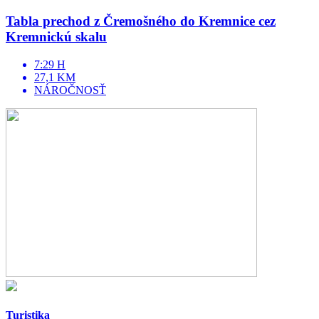
Tabla prechod z Čremošného do Kremnice cez
Kremnickú skalu
7:29 H
27,1 KM
NÁROČNOSŤ
Turistika