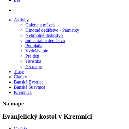
EN
Aktivity
Galérie a múzeá
Hmotné dedičstvo - Pamiatky
Nehmotné dedičstvo
Industriálne dedičstvo
Podujatia
Vzdelávanie
Pre deti
Turistika
Na mape
Trasy
Články
Banská Bystrica
Banská Štiavnica
Kremnica
Na mape
Evanjelický kostol v Kremnici
Galéria