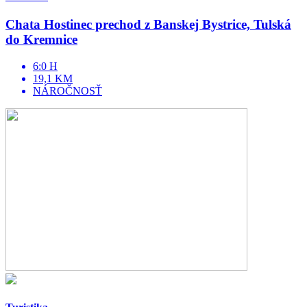
Chata Hostinec prechod z Banskej Bystrice, Tulská
do Kremnice
6:0 H
19,1 KM
NÁROČNOSŤ