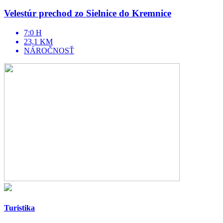
Velestúr prechod zo Sielnice do Kremnice
7:0 H
23,1 KM
NÁROČNOSŤ
Turistika