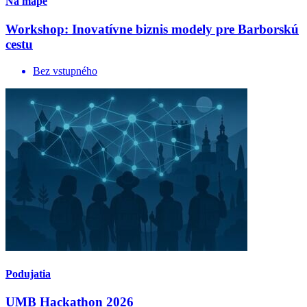
Na mape
Workshop: Inovatívne biznis modely pre Barborskú
cestu
Bez vstupného
Podujatia
UMB Hackathon 2026