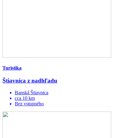
Turistika
Štiavnica z nadhľadu
Banská Štiavnica
cca 10 km
Bez vstupného