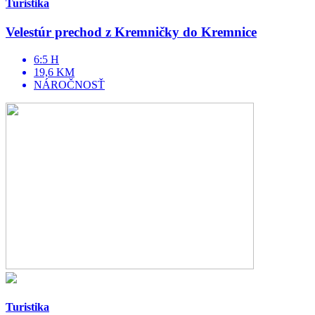
Turistika
Velestúr prechod z Kremničky do Kremnice
6:5 H
19,6 KM
NÁROČNOSŤ
Turistika