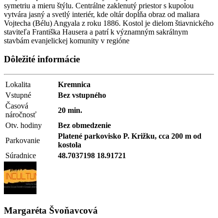
symetriu a mieru štýlu. Centrálne zaklenutý priestor s kupolou
vytvára jasný a svetlý interiér, kde oltár dopĺňa obraz od maliara
Vojtecha (Bél­u) Angyala z roku 1886. Kostol je dielom štiavnického
staviteľa Františka Hausera a patrí k významným sakrálnym
stavbám evanjelickej komunity v regióne
Dôležité informácie
Lokalita
Kremnica
Vstupné
Bez vstupného
Časová
20 min.
náročnosť
Otv. hodiny
Bez obmedzenie
Platené parkovisko P. Križku, cca 200 m od
Parkovanie
kostola
Súradnice
48.7037198 18.91721
Margaréta Švoňavcová