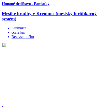
Hmotné dedičstvo - Pamiatky
Mestké hradby v Kremnici (mestský fortifikačný
systém)
Kremnica
cca 2 km
Bez vstupného