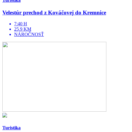
Turistika
Velestúr prechod z Kováčovej do Kremnice
7:40 H
25,9 KM
NÁROČNOSŤ
Turistika