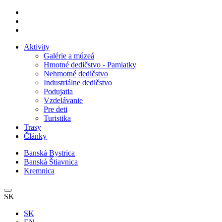
Aktivity
Galérie a múzeá
Hmotné dedičstvo - Pamiatky
Nehmotné dedičstvo
Industriálne dedičstvo
Podujatia
Vzdelávanie
Pre deti
Turistika
Trasy
Články
Banská Bystrica
Banská Štiavnica
Kremnica
SK
SK