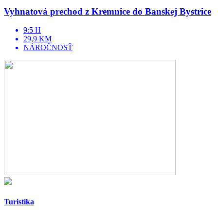
Vyhnatová prechod z Kremnice do Banskej Bystrice
9:5 H
29,9 KM
NÁROČNOSŤ
Turistika