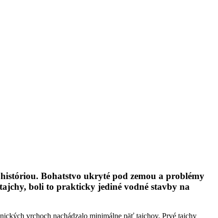
 históriou. Bohatstvo ukryté pod zemou a problémy
tajchy, boli to prakticky jediné vodné stavby na
vnických vrchoch nachádzalo minimálne päť tajchov. Prvé tajchy