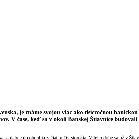
enska, je známe svojou viac ako tisícročnou baníckou
ov. V čase, keď sa v okolí Banskej Štiavnice budovali 
sa datuje do obdobia začiatku 16. storočia. V tejto dobe sa už v Štia