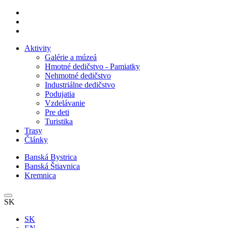
Aktivity
Galérie a múzeá
Hmotné dedičstvo - Pamiatky
Nehmotné dedičstvo
Industriálne dedičstvo
Podujatia
Vzdelávanie
Pre deti
Turistika
Trasy
Články
Banská Bystrica
Banská Štiavnica
Kremnica
SK
SK