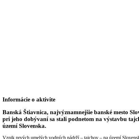
Informácie o aktivite
Banská Štiavnica, najvýznamnejšie banské mesto Slov
pri jeho dobývaní sa stali podnetom na výstavbu tajch
území Slovenska.
Vznik prvých umelých vodných nádrží – tajchov – na území Slovenska 