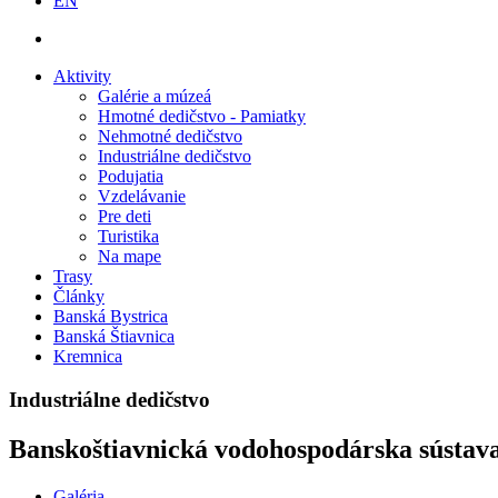
EN
Aktivity
Galérie a múzeá
Hmotné dedičstvo - Pamiatky
Nehmotné dedičstvo
Industriálne dedičstvo
Podujatia
Vzdelávanie
Pre deti
Turistika
Na mape
Trasy
Články
Banská Bystrica
Banská Štiavnica
Kremnica
Industriálne dedičstvo
Banskoštiavnická vodohospodárska sústav
Galéria