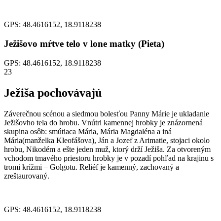
GPS: 48.4616152, 18.9118238
Ježišovo mŕtve telo v lone matky (Pieta)
GPS: 48.4616152, 18.9118238
23
Ježiša pochovávajú
Záverečnou scénou a siedmou bolesťou Panny Márie je ukladanie
Ježišovho tela do hrobu. Vnútri kamennej hrobky je znázornená
skupina osôb: smútiaca Mária, Mária Magdaléna a iná
Mária(manželka Kleofášova), Ján a Jozef z Arimatie, stojaci okolo
hrobu, Nikodém a ešte jeden muž, ktorý drží Ježiša. Za otvoreným
vchodom tmavého priestoru hrobky je v pozadí pohľad na krajinu s
tromi krížmi – Golgotu. Reliéf je kamenný, zachovaný a
zreštaurovaný.
GPS: 48.4616152, 18.9118238