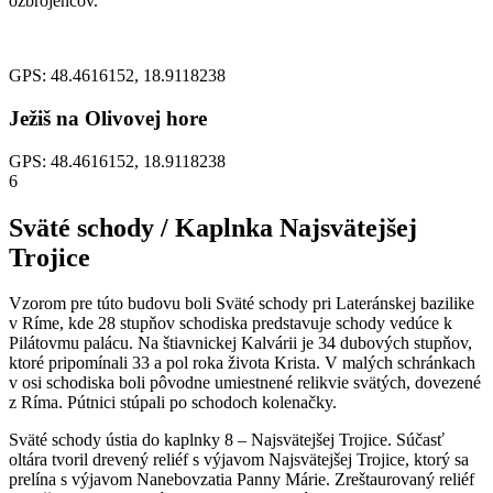
ozbrojencov.
GPS: 48.4616152, 18.9118238
Ježiš na Olivovej hore
GPS: 48.4616152, 18.9118238
6
Sväté schody / Kaplnka Najsvätejšej
Trojice
Vzorom pre túto budovu boli Sväté schody pri Lateránskej bazilike
v Ríme, kde 28 stupňov schodiska predstavuje schody vedúce k
Pilátovmu palácu. Na štiavnickej Kalvárii je 34 dubových stupňov,
ktoré pripomínali 33 a pol roka života Krista. V malých schránkach
v osi schodiska boli pôvodne umiestnené relikvie svätých, dovezené
z Ríma. Pútnici stúpali po schodoch kolenačky.
Sväté schody ústia do kaplnky 8 – Najsvätejšej Trojice. Súčasť
oltára tvoril drevený reliéf s výjavom Najsvätejšej Trojice, ktorý sa
prelína s výjavom Nanebovzatia Panny Márie. Zreštaurovaný reliéf