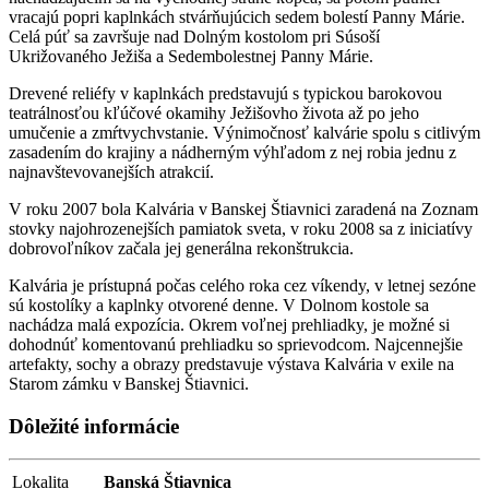
vracajú popri kaplnkách stvárňujúcich sedem bolestí Panny Márie.
Celá púť sa završuje nad Dolným kostolom pri Súsoší
Ukrižovaného Ježiša a Sedembolestnej Panny Márie.
Drevené reliéfy v kaplnkách predstavujú s typickou barokovou
teatrálnosťou kľúčové okamihy Ježišovho života až po jeho
umučenie a zmŕtvychvstanie. Výnimočnosť kalvárie spolu s citlivým
zasadením do krajiny a nádherným výhľadom z nej robia jednu z
najnavštevovanejších atrakcií.
V roku 2007 bola Kalvária v Banskej Štiavnici zaradená na Zoznam
stovky najohrozenejších pamiatok sveta, v roku 2008 sa z iniciatívy
dobrovoľníkov začala jej generálna rekonštrukcia.
Kalvária je prístupná počas celého roka cez víkendy, v letnej sezóne
sú kostolíky a kaplnky otvorené denne. V Dolnom kostole sa
nachádza malá expozícia. Okrem voľnej prehliadky, je možné si
dohodnúť komentovanú prehliadku so sprievodcom. Najcennejšie
artefakty, sochy a obrazy predstavuje výstava Kalvária v exile na
Starom zámku v Banskej Štiavnici.
Dôležité informácie
Lokalita
Banská Štiavnica