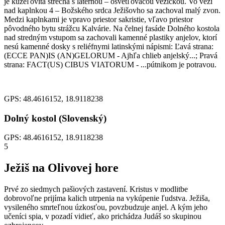
je kužeľovitá strecha s laternou – osvetľovacou vežičkou. Vo veži
nad kaplnkou 4 – Božského srdca Ježišovho sa zachoval malý zvon.
Medzi kaplnkami je vpravo priestor sakristie, vľavo priestor
pôvodného bytu strážcu Kalvárie. Na čelnej fasáde Dolného kostola
nad stredným vstupom sa zachovali kamenné plastiky anjelov, ktorí
nesú kamenné dosky s reliéfnymi latinskými nápismi: Ľavá strana:
(ECCE PAN)IS (AN)GELORUM - Ajhľa chlieb anjelský...; Pravá
strana: FACT(US) CIBUS VIATORUM - ...pútnikom je potravou.
GPS: 48.4616152, 18.9118238
Dolný kostol (Slovenský)
GPS: 48.4616152, 18.9118238
5
Ježiš na Olivovej hore
Prvé zo siedmych pašiových zastavení. Kristus v modlitbe
dobrovoľne prijíma kalich utrpenia na vykúpenie ľudstva. Ježiša,
vysileného smrteľnou úzkosťou, povzbudzuje anjel. A kým jeho
učeníci spia, v pozadí vidieť, ako prichádza Judáš so skupinou