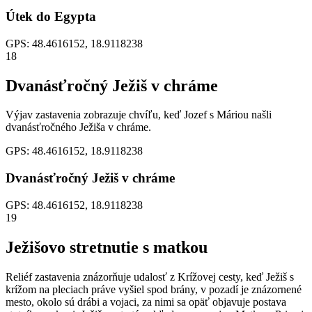
Útek do Egypta
GPS: 48.4616152, 18.9118238
18
Dvanásťročný Ježiš v chráme
Výjav zastavenia zobrazuje chvíľu, keď Jozef s Máriou našli
dvanásťročného Ježiša v chráme.
GPS: 48.4616152, 18.9118238
Dvanásťročný Ježiš v chráme
GPS: 48.4616152, 18.9118238
19
Ježišovo stretnutie s matkou
Reliéf zastavenia znázorňuje udalosť z Krížovej cesty, keď Ježiš s
krížom na pleciach práve vyšiel spod brány, v pozadí je znázornené
mesto, okolo sú drábi a vojaci, za nimi sa opäť objavuje postava