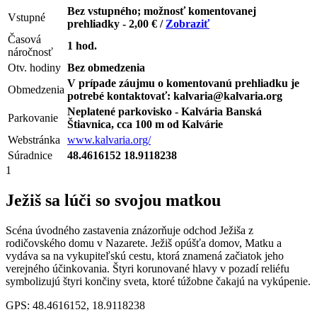
Bez vstupného; možnosť komentovanej
Vstupné
prehliadky - 2,00 € /
Zobraziť
Časová
1 hod.
náročnosť
Otv. hodiny
Bez obmedzenia
V prípade záujmu o komentovanú prehliadku je
Obmedzenia
potrebé kontaktovať: kalvaria@kalvaria.org
Neplatené parkovisko - Kalvária Banská
Parkovanie
Štiavnica, cca 100 m od Kalvárie
Webstránka
www.kalvaria.org/
Súradnice
48.4616152 18.9118238
1
Ježiš sa lúči so svojou matkou
Scéna úvodného zastavenia znázorňuje odchod Ježiša z
rodičovského domu v Nazarete. Ježiš opúšťa domov, Matku a
vydáva sa na vykupiteľskú cestu, ktorá znamená začiatok jeho
verejného účinkovania. Štyri korunované hlavy v pozadí reliéfu
symbolizujú štyri končiny sveta, ktoré túžobne čakajú na vykúpenie.
GPS: 48.4616152, 18.9118238