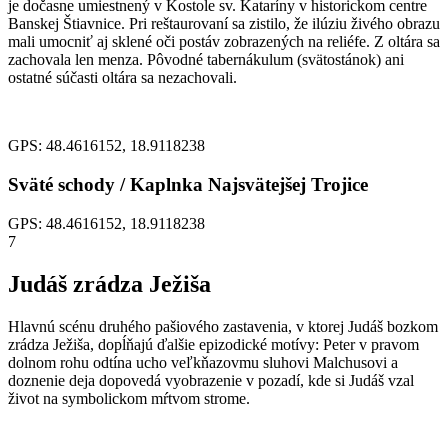
je dočasne umiestnený v Kostole sv. Kataríny v historickom centre
Banskej Štiavnice. Pri reštaurovaní sa zistilo, že ilúziu živého obrazu
mali umocniť aj sklené oči postáv zobrazených na reliéfe. Z oltára sa
zachovala len menza. Pôvodné tabernákulum (svätostánok) ani
ostatné súčasti oltára sa nezachovali.
GPS: 48.4616152, 18.9118238
Sväté schody / Kaplnka Najsvätejšej Trojice
GPS: 48.4616152, 18.9118238
7
Judáš zrádza Ježiša
Hlavnú scénu druhého pašiového zastavenia, v ktorej Judáš bozkom
zrádza Ježiša, dopĺňajú ďalšie epizodické motívy: Peter v pravom
dolnom rohu odtína ucho veľkňazovmu sluhovi Malchusovi a
doznenie deja dopovedá vyobrazenie v pozadí, kde si Judáš vzal
život na symbolickom mŕtvom strome.