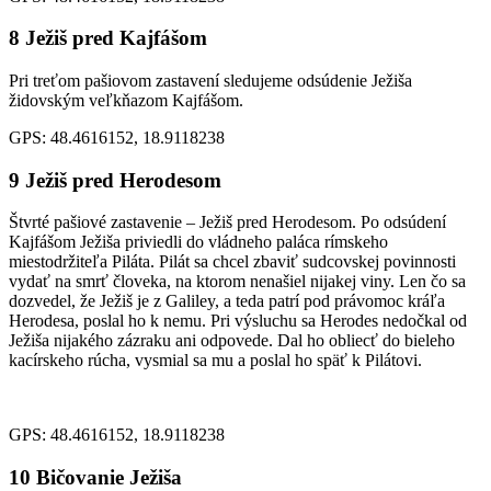
8
Ježiš pred Kajfášom
Pri treťom pašiovom zastavení sledujeme odsúdenie Ježiša
židovským veľkňazom Kajfášom.
GPS: 48.4616152, 18.9118238
9
Ježiš pred Herodesom
Štvrté pašiové zastavenie – Ježiš pred Herodesom. Po odsúdení
Kajfášom Ježiša priviedli do vládneho paláca rímskeho
miestodržiteľa Piláta. Pilát sa chcel zbaviť sudcovskej povinnosti
vydať na smrť človeka, na ktorom nenašiel nijakej viny. Len čo sa
dozvedel, že Ježiš je z Galiley, a teda patrí pod právomoc kráľa
Herodesa, poslal ho k nemu. Pri výsluchu sa Herodes nedočkal od
Ježiša nijakého zázraku ani odpovede. Dal ho obliecť do bieleho
kacírskeho rúcha, vysmial sa mu a poslal ho späť k Pilátovi.
GPS: 48.4616152, 18.9118238
10
Bičovanie Ježiša