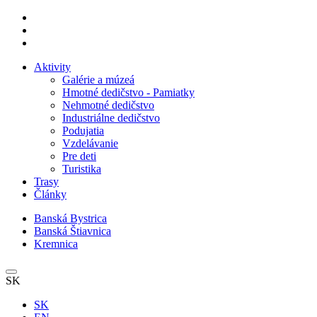
Aktivity
Galérie a múzeá
Hmotné dedičstvo - Pamiatky
Nehmotné dedičstvo
Industriálne dedičstvo
Podujatia
Vzdelávanie
Pre deti
Turistika
Trasy
Články
Banská Bystrica
Banská Štiavnica
Kremnica
SK
SK