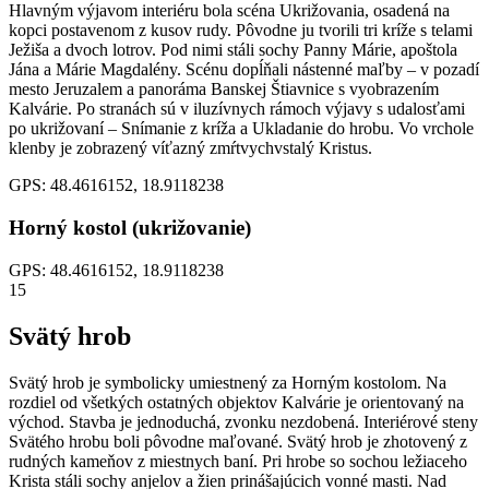
Hlavným výjavom interiéru bola scéna Ukrižovania, osadená na
kopci postavenom z kusov rudy. Pôvodne ju tvorili tri kríže s telami
Ježiša a dvoch lotrov. Pod nimi stáli sochy Panny Márie, apoštola
Jána a Márie Magdalény. Scénu dopĺňali nástenné maľby – v pozadí
mesto Jeruzalem a panoráma Banskej Štiavnice s vyobrazením
Kalvárie. Po stranách sú v iluzívnych rámoch výjavy s udalosťami
po ukrižovaní – Snímanie z kríža a Ukladanie do hrobu. Vo vrchole
klenby je zobrazený víťazný zmŕtvychvstalý Kristus.
GPS: 48.4616152, 18.9118238
Horný kostol (ukrižovanie)
GPS: 48.4616152, 18.9118238
15
Svätý hrob
Svätý hrob je symbolicky umiestnený za Horným kostolom. Na
rozdiel od všetkých ostatných objektov Kalvárie je orientovaný na
východ. Stavba je jednoduchá, zvonku nezdobená. Interiérové steny
Svätého hrobu boli pôvodne maľované. Svätý hrob je zhotovený z
rudných kameňov z miestnych baní. Pri hrobe so sochou ležiaceho
Krista stáli sochy anjelov a žien prinášajúcich vonné masti. Nad