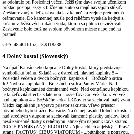
sa odohralo pri Poslednej večeri. Ježiš tým dáva svojim učeníkom
príklad postoja lásky k blížnemu a ako si majú navzájom slúžiť.
Zreštaurovaný reliéf zastavenia je z kameňa a zrejme preto nemá
orámovanie. Do kamennej mušle pod reliéfom vytekala kedysi z
krčahu v Ježišových rukách voda, ktorou sa pútnici osviežovali.
Zastavenie bolo totiž na svojom pôvodnom mieste napojené na
prameň
GPS: 48.4616152, 18.9118238
4
Dolný kostol (Slovenský)
Na úpätí Kalvárskeho kopca je Dolný kostol, ktorý predstavuje
symbolickú bránu. Skladá sa z ústrednej, hlavnej kaplnky 5 –
Posledná večera a dvoch bočných: kaplnka 4 – Božského srdca
Ježišovho a kaplnka 6 – Bolestného srdca Panny Márie. Nad
bočnými kaplnkami sú dominantné veže. Nad centrálnou kaplnkou
je kužeľovitá strecha s laternou – osvetľovacou vežičkou. Vo veži
nad kaplnkou 4 – Božského srdca Ježišovho sa zachoval malý zvon.
Medzi kaplnkami je vpravo priestor sakristie, vľavo priestor
pôvodného bytu strážcu Kalvárie. Na čelnej fasáde Dolného kostola
nad stredným vstupom sa zachovali kamenné plastiky anjelov, ktorí
nesú kamenné dosky s reliéfnymi latinskými nápismi: Ľavá strana:
(ECCE PAN)IS (AN)GELORUM - Ajhľa chlieb anjelský...; Pravá
strana: FACT(US) CIBUS VIATORUM - ...pútnikom je potravou.