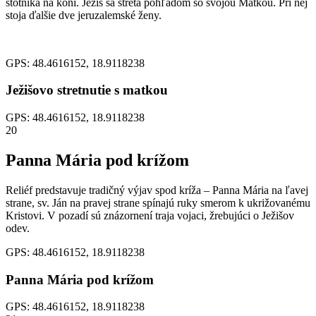
stotníka na koni. Ježiš sa stretá pohľadom so svojou Matkou. Pri nej
stoja ďalšie dve jeruzalemské ženy.
GPS: 48.4616152, 18.9118238
Ježišovo stretnutie s matkou
GPS: 48.4616152, 18.9118238
20
Panna Mária pod krížom
Reliéf predstavuje tradičný výjav spod kríža – Panna Mária na ľavej
strane, sv. Ján na pravej strane spínajú ruky smerom k ukrižovanému
Kristovi. V pozadí sú znázornení traja vojaci, žrebujúci o Ježišov
odev.
GPS: 48.4616152, 18.9118238
Panna Mária pod krížom
GPS: 48.4616152, 18.9118238