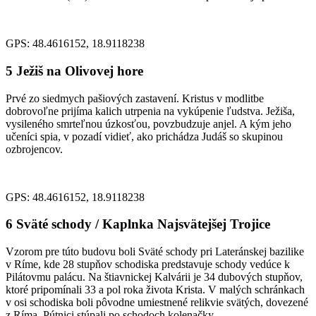
GPS: 48.4616152, 18.9118238
5
Ježiš na Olivovej hore
Prvé zo siedmych pašiových zastavení. Kristus v modlitbe
dobrovoľne prijíma kalich utrpenia na vykúpenie ľudstva. Ježiša,
vysileného smrteľnou úzkosťou, povzbudzuje anjel. A kým jeho
učeníci spia, v pozadí vidieť, ako prichádza Judáš so skupinou
ozbrojencov.
GPS: 48.4616152, 18.9118238
6
Sväté schody / Kaplnka Najsvätejšej Trojice
Vzorom pre túto budovu boli Sväté schody pri Lateránskej bazilike
v Ríme, kde 28 stupňov schodiska predstavuje schody vedúce k
Pilátovmu palácu. Na štiavnickej Kalvárii je 34 dubových stupňov,
ktoré pripomínali 33 a pol roka života Krista. V malých schránkach
v osi schodiska boli pôvodne umiestnené relikvie svätých, dovezené
z Ríma. Pútnici stúpali po schodoch kolenačky.