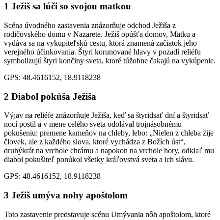
1
Ježiš sa lúči so svojou matkou
Scéna úvodného zastavenia znázorňuje odchod Ježiša z
rodičovského domu v Nazarete. Ježiš opúšťa domov, Matku a
vydáva sa na vykupiteľskú cestu, ktorá znamená začiatok jeho
verejného účinkovania. Štyri korunované hlavy v pozadí reliéfu
symbolizujú štyri končiny sveta, ktoré túžobne čakajú na vykúpenie.
GPS: 48.4616152, 18.9118238
2
Diabol pokúša Ježiša
Výjav na reliéfe znázorňuje Ježiša, keď sa štyridsať dní a štyridsať
nocí postil a v mene celého sveta odolával trojnásobnému
pokušeniu: premene kameňov na chleby, lebo: „Nielen z chleba žije
človek, ale z každého slova, ktoré vychádza z Božích úst“,
druhýkrát na vrchole chrámu a napokon na vrchole hory, odkiaľ mu
diabol pokušiteľ ponúkol všetky kráľovstvá sveta a ich slávu.
GPS: 48.4616152, 18.9118238
3
Ježiš umýva nohy apoštolom
Toto zastavenie predstavuje scénu Umývania nôh apoštolom, ktoré