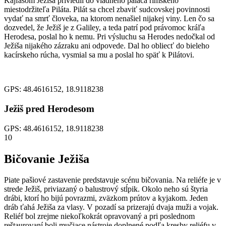
Kajfášom Ježiša priviedli do vládneho paláca rímskeho
miestodržiteľa Piláta. Pilát sa chcel zbaviť sudcovskej povinnosti
vydať na smrť človeka, na ktorom nenašiel nijakej viny. Len čo sa
dozvedel, že Ježiš je z Galiley, a teda patrí pod právomoc kráľa
Herodesa, poslal ho k nemu. Pri výsluchu sa Herodes nedočkal od
Ježiša nijakého zázraku ani odpovede. Dal ho obliecť do bieleho
kacírskeho rúcha, vysmial sa mu a poslal ho späť k Pilátovi.
GPS: 48.4616152, 18.9118238
Ježiš pred Herodesom
GPS: 48.4616152, 18.9118238
10
Bičovanie Ježiša
Piate pašiové zastavenie predstavuje scénu bičovania. Na reliéfe je v
strede Ježiš, priviazaný o balustrový stĺpik. Okolo neho sú štyria
drábi, ktorí ho bijú povrazmi, zväzkom prútov a kyjakom. Jeden
dráb ťahá Ježiša za vlasy. V pozadí sa prizerajú dvaja muži a vojak.
Reliéf bol zrejme niekoľkokrát opravovaný a pri poslednom
reštaurovaní boli mučiace nástroje doplnené podľa kresby reliéfu v