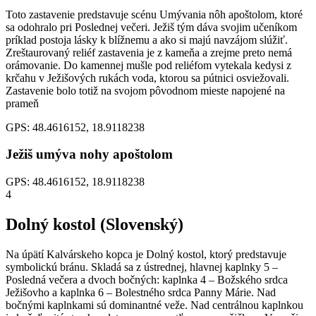
Toto zastavenie predstavuje scénu Umývania nôh apoštolom, ktoré
sa odohralo pri Poslednej večeri. Ježiš tým dáva svojim učeníkom
príklad postoja lásky k blížnemu a ako si majú navzájom slúžiť.
Zreštaurovaný reliéf zastavenia je z kameňa a zrejme preto nemá
orámovanie. Do kamennej mušle pod reliéfom vytekala kedysi z
krčahu v Ježišových rukách voda, ktorou sa pútnici osviežovali.
Zastavenie bolo totiž na svojom pôvodnom mieste napojené na
prameň
GPS: 48.4616152, 18.9118238
Ježiš umýva nohy apoštolom
GPS: 48.4616152, 18.9118238
4
Dolný kostol (Slovenský)
Na úpätí Kalvárskeho kopca je Dolný kostol, ktorý predstavuje
symbolickú bránu. Skladá sa z ústrednej, hlavnej kaplnky 5 –
Posledná večera a dvoch bočných: kaplnka 4 – Božského srdca
Ježišovho a kaplnka 6 – Bolestného srdca Panny Márie. Nad
bočnými kaplnkami sú dominantné veže. Nad centrálnou kaplnkou