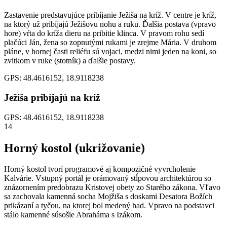
Zastavenie predstavujúce pribíjanie Ježiša na kríž. V centre je kríž,
na ktorý už pribíjajú Ježišovu nohu a ruku. Ďalšia postava (vpravo
hore) vŕta do kríža dieru na pribitie klinca. V pravom rohu sedí
plačúci Ján, žena so zopnutými rukami je zrejme Mária. V druhom
pláne, v hornej časti reliéfu sú vojaci, medzi nimi jeden na koni, so
zvitkom v ruke (stotník) a ďalšie postavy.
GPS: 48.4616152, 18.9118238
Ježiša pribíjajú na kríž
GPS: 48.4616152, 18.9118238
14
Horný kostol (ukrižovanie)
Horný kostol tvorí programové aj kompozičné vyvrcholenie
Kalvárie. Vstupný portál je orámovaný stĺpovou architektúrou so
znázornením predobrazu Kristovej obety zo Starého zákona. Vľavo
sa zachovala kamenná socha Mojžiša s doskami Desatora Božích
prikázaní a tyčou, na ktorej bol medený had. Vpravo na podstavci
stálo kamenné súsošie Abraháma s Izákom.