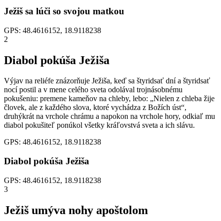
Ježiš sa lúči so svojou matkou
GPS: 48.4616152, 18.9118238
2
Diabol pokúša Ježiša
Výjav na reliéfe znázorňuje Ježiša, keď sa štyridsať dní a štyridsať
nocí postil a v mene celého sveta odolával trojnásobnému
pokušeniu: premene kameňov na chleby, lebo: „Nielen z chleba žije
človek, ale z každého slova, ktoré vychádza z Božích úst“,
druhýkrát na vrchole chrámu a napokon na vrchole hory, odkiaľ mu
diabol pokušiteľ ponúkol všetky kráľovstvá sveta a ich slávu.
GPS: 48.4616152, 18.9118238
Diabol pokúša Ježiša
GPS: 48.4616152, 18.9118238
3
Ježiš umýva nohy apoštolom