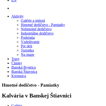
EN
Aktivity
Galérie a múzeá
Hmotné dedičstvo - Pamiatky
Nehmotné dedičstvo
Industriálne dedičstvo
Podujatia
Vzdelávanie
Pre deti
Turistika
Na mape
Trasy
Články
Banská Bystrica
Banská Štiavnica
Kremnica
Hmotné dedičstvo - Pamiatky
Kalvária v Banskej Štiavnici
Galéria