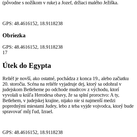
(pôvodne s nožíkom v ruke) a Jozef, držiaci malého Ježiška.
GPS: 48.4616152, 18.9118238
Obriezka
GPS: 48.4616152, 18.9118238
17
Útek do Egypta
Reliéf je novší, ako ostatné, pochádza z konca 19., alebo začiatku
20. storočia. Scéna na reliéfe vyjadruje dej, ktorý sa odohral v
judejskom Betleheme po odchode mudrcov z východu, ktorí
vyvolali u kráľa Herodesa obavy, že sa splní proroctvo: A ty,
Betlehem, v judejskej krajine, nijako nie si najmenší medzi
poprednými miestami Judey, lebo z teba vyjde vojvodca, ktorý bude
spravovať môj ľud, Izrael.
GPS: 48.4616152, 18.9118238