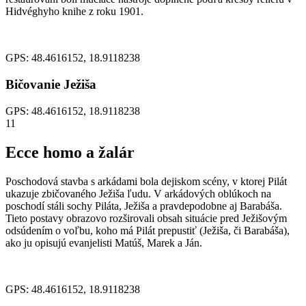
Hidvéghyho knihe z roku 1901.
GPS: 48.4616152, 18.9118238
Bičovanie Ježiša
GPS: 48.4616152, 18.9118238
11
Ecce homo a žalár
Poschodová stavba s arkádami bola dejiskom scény, v ktorej Pilát
ukazuje zbičovaného Ježiša ľudu. V arkádových oblúkoch na
poschodí stáli sochy Piláta, Ježiša a pravdepodobne aj Barabáša.
Tieto postavy obrazovo rozširovali obsah situácie pred Ježišovým
odsúdením o voľbu, koho má Pilát prepustiť (Ježiša, či Barabáša),
ako ju opisujú evanjelisti Matúš, Marek a Ján.
GPS: 48.4616152, 18.9118238