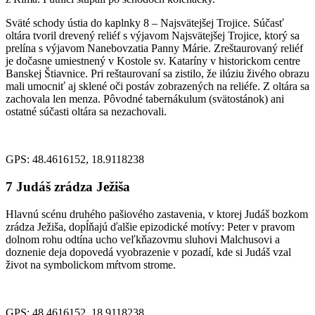
Sväté schody ústia do kaplnky 8 – Najsvätejšej Trojice. Súčasť
oltára tvoril drevený reliéf s výjavom Najsvätejšej Trojice, ktorý sa
prelína s výjavom Nanebovzatia Panny Márie. Zreštaurovaný reliéf
je dočasne umiestnený v Kostole sv. Kataríny v historickom centre
Banskej Štiavnice. Pri reštaurovaní sa zistilo, že ilúziu živého obrazu
mali umocniť aj sklené oči postáv zobrazených na reliéfe. Z oltára sa
zachovala len menza. Pôvodné tabernákulum (svätostánok) ani
ostatné súčasti oltára sa nezachovali.
GPS: 48.4616152, 18.9118238
7
Judáš zrádza Ježiša
Hlavnú scénu druhého pašiového zastavenia, v ktorej Judáš bozkom
zrádza Ježiša, dopĺňajú ďalšie epizodické motívy: Peter v pravom
dolnom rohu odtína ucho veľkňazovmu sluhovi Malchusovi a
doznenie deja dopovedá vyobrazenie v pozadí, kde si Judáš vzal
život na symbolickom mŕtvom strome.
GPS: 48.4616152, 18.9118238