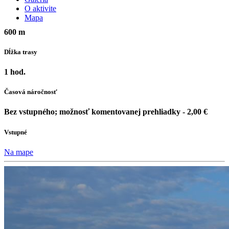
O aktivite
Mapa
600 m
Dĺžka trasy
1 hod.
Časová náročnosť
Bez vstupného; možnosť komentovanej prehliadky - 2,00 €
Vstupné
Na mape