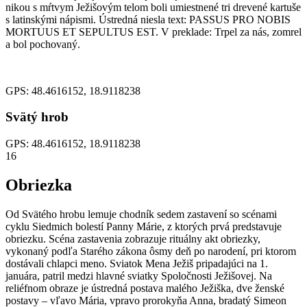
nikou s mŕtvym Ježišovým telom boli umiestnené tri drevené kartuše
s latinskými nápismi. Ústredná niesla text: PASSUS PRO NOBIS
MORTUUS ET SEPULTUS EST. V preklade: Trpel za nás, zomrel
a bol pochovaný.
GPS: 48.4616152, 18.9118238
Svätý hrob
GPS: 48.4616152, 18.9118238
16
Obriezka
Od Svätého hrobu lemuje chodník sedem zastavení so scénami
cyklu Siedmich bolestí Panny Márie, z ktorých prvá predstavuje
obriezku. Scéna zastavenia zobrazuje rituálny akt obriezky,
vykonaný podľa Starého zákona ôsmy deň po narodení, pri ktorom
dostávali chlapci meno. Sviatok Mena Ježiš pripadajúci na 1.
januára, patril medzi hlavné sviatky Spoločnosti Ježišovej. Na
reliéfnom obraze je ústredná postava malého Ježiška, dve ženské
postavy – vľavo Mária, vpravo prorokyňa Anna, bradatý Simeon