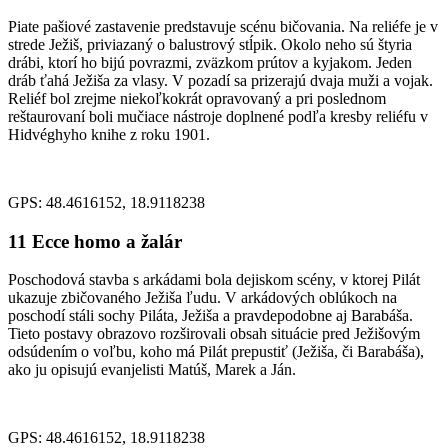
Piate pašiové zastavenie predstavuje scénu bičovania. Na reliéfe je v
strede Ježiš, priviazaný o balustrový stĺpik. Okolo neho sú štyria
drábi, ktorí ho bijú povrazmi, zväzkom prútov a kyjakom. Jeden
dráb ťahá Ježiša za vlasy. V pozadí sa prizerajú dvaja muži a vojak.
Reliéf bol zrejme niekoľkokrát opravovaný a pri poslednom
reštaurovaní boli mučiace nástroje doplnené podľa kresby reliéfu v
Hidvéghyho knihe z roku 1901.
GPS: 48.4616152, 18.9118238
11
Ecce homo a žalár
Poschodová stavba s arkádami bola dejiskom scény, v ktorej Pilát
ukazuje zbičovaného Ježiša ľudu. V arkádových oblúkoch na
poschodí stáli sochy Piláta, Ježiša a pravdepodobne aj Barabáša.
Tieto postavy obrazovo rozširovali obsah situácie pred Ježišovým
odsúdením o voľbu, koho má Pilát prepustiť (Ježiša, či Barabáša),
ako ju opisujú evanjelisti Matúš, Marek a Ján.
GPS: 48.4616152, 18.9118238