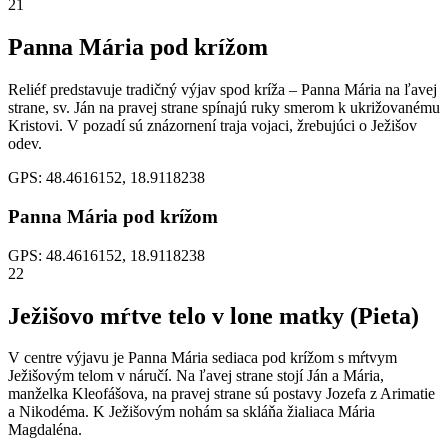
21
Panna Mária pod krížom
Reliéf predstavuje tradičný výjav spod kríža – Panna Mária na ľavej
strane, sv. Ján na pravej strane spínajú ruky smerom k ukrižovanému
Kristovi. V pozadí sú znázornení traja vojaci, žrebujúci o Ježišov
odev.
GPS: 48.4616152, 18.9118238
Panna Mária pod krížom
GPS: 48.4616152, 18.9118238
22
Ježišovo mŕtve telo v lone matky (Pieta)
V centre výjavu je Panna Mária sediaca pod krížom s mŕtvym
Ježišovým telom v náručí. Na ľavej strane stojí Ján a Mária,
manželka Kleofášova, na pravej strane sú postavy Jozefa z Arimatie
a Nikodéma. K Ježišovým nohám sa skláňa žialiaca Mária
Magdaléna.