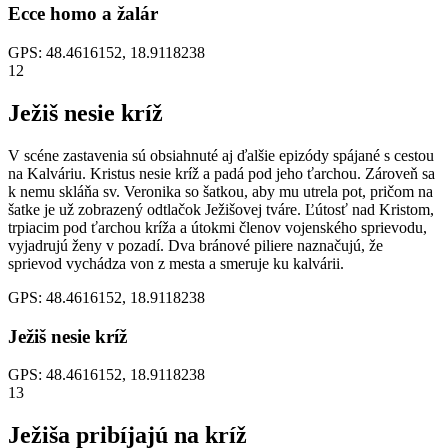
Ecce homo a žalár
GPS: 48.4616152, 18.9118238
12
Ježiš nesie kríž
V scéne zastavenia sú obsiahnuté aj ďalšie epizódy spájané s cestou
na Kalváriu. Kristus nesie kríž a padá pod jeho ťarchou. Zároveň sa
k nemu skláňa sv. Veronika so šatkou, aby mu utrela pot, pričom na
šatke je už zobrazený odtlačok Ježišovej tváre. Ľútosť nad Kristom,
trpiacim pod ťarchou kríža a útokmi členov vojenského sprievodu,
vyjadrujú ženy v pozadí. Dva bránové piliere naznačujú, že
sprievod vychádza von z mesta a smeruje ku kalvárii.
GPS: 48.4616152, 18.9118238
Ježiš nesie kríž
GPS: 48.4616152, 18.9118238
13
Ježiša pribíjajú na kríž