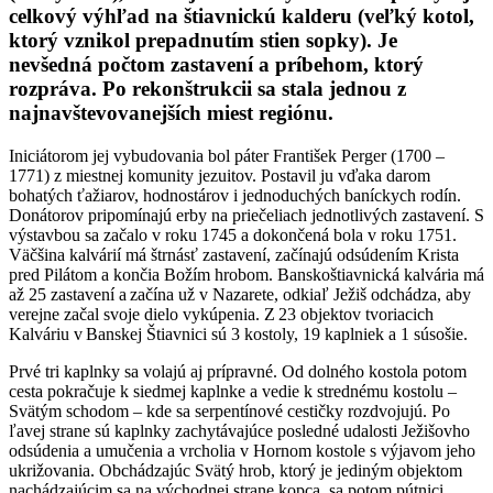
celkový výhľad na štiavnickú kalderu (veľký kotol,
ktorý vznikol prepadnutím stien sopky). Je
nevšedná počtom zastavení a príbehom, ktorý
rozpráva. Po rekonštrukcii sa stala jednou z
najnavštevovanejších miest regiónu.
Iniciátorom jej vybudovania bol páter František Perger (1700 –
1771) z miestnej komunity jezuitov. Postavil ju vďaka darom
bohatých ťažiarov, hodnostárov i jednoduchých baníckych rodín.
Donátorov pripomínajú erby na priečeliach jednotlivých zastavení. S
výstavbou sa začalo v roku 1745 a dokončená bola v roku 1751.
Väčšina kalvárií má štrnásť zastavení, začínajú odsúdením Krista
pred Pilátom a končia Božím hrobom. Banskoštiavnická kalvária má
až 25 zastavení a začína už v Nazarete, odkiaľ Ježiš odchádza, aby
verejne začal svoje dielo vykúpenia. Z 23 objektov tvoriacich
Kalváriu v Banskej Štiavnici sú 3 kostoly, 19 kaplniek a 1 súsošie.
Prvé tri kaplnky sa volajú aj prípravné. Od dolného kostola potom
cesta pokračuje k siedmej kaplnke a vedie k strednému kostolu –
Svätým schodom – kde sa serpentínové cestičky rozdvojujú. Po
ľavej strane sú kaplnky zachytávajúce posledné udalosti Ježišovho
odsúdenia a umučenia a vrcholia v Hornom kostole s výjavom jeho
ukrižovania. Obchádzajúc Svätý hrob, ktorý je jediným objektom
nachádzajúcim sa na východnej strane kopca, sa potom pútnici