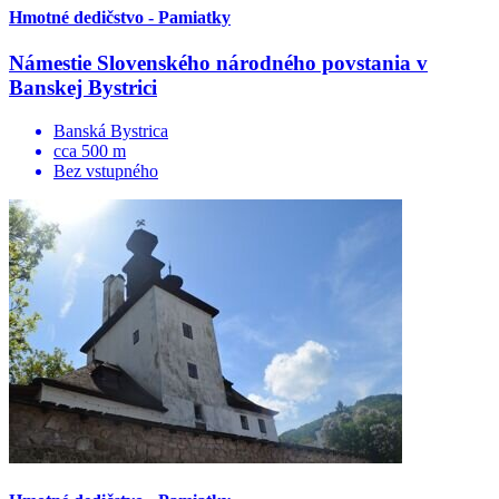
Hmotné dedičstvo - Pamiatky
Námestie Slovenského národného povstania v
Banskej Bystrici
Banská Bystrica
cca 500 m
Bez vstupného