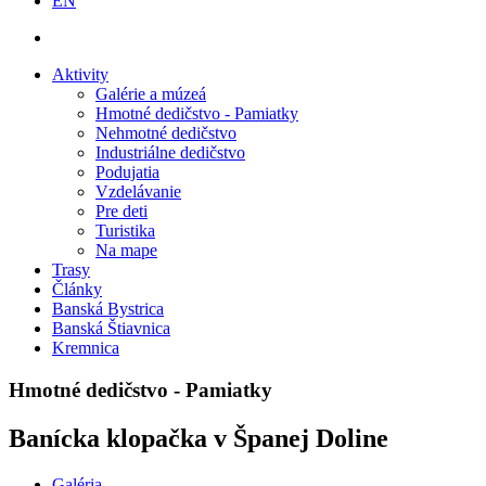
EN
Aktivity
Galérie a múzeá
Hmotné dedičstvo - Pamiatky
Nehmotné dedičstvo
Industriálne dedičstvo
Podujatia
Vzdelávanie
Pre deti
Turistika
Na mape
Trasy
Články
Banská Bystrica
Banská Štiavnica
Kremnica
Hmotné dedičstvo - Pamiatky
Banícka klopačka v Španej Doline
Galéria