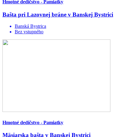
Hmotné dedičstvo - Pamiatky
Bašta pri Lazovnej bráne v Banskej Bystrici
Banská Bystrica
Bez vstupného
Hmotné dedičstvo - Pamiatky
Mäsiarska bašta v Banskej Bystrici