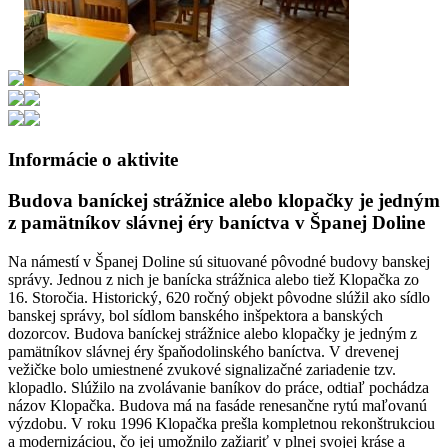
Informácie o aktivite
Budova baníckej strážnice alebo klopačky je jedným
z pamätníkov slávnej éry baníctva v Španej Doline
Na námestí v Španej Doline sú situované pôvodné budovy banskej
správy. Jednou z nich je banícka strážnica alebo tiež Klopačka zo
16. Storočia. Historický, 620 ročný objekt pôvodne slúžil ako sídlo
banskej správy, bol sídlom banského inšpektora a banských
dozorcov. Budova baníckej strážnice alebo klopačky je jedným z
pamätníkov slávnej éry špaňodolinského baníctva. V drevenej
vežičke bolo umiestnené zvukové signalizačné zariadenie tzv.
klopadlo. Slúžilo na zvolávanie baníkov do práce, odtiaľ pochádza
názov Klopačka. Budova má na fasáde renesančne rytú maľovanú
výzdobu. V roku 1996 Klopačka prešla kompletnou rekonštrukciou
a modernizáciou, čo jej umožnilo zažiariť v plnej svojej kráse a