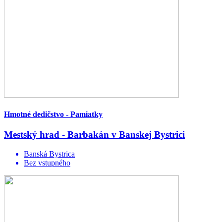
Hmotné dedičstvo - Pamiatky
Mestský hrad - Barbakán v Banskej Bystrici
Banská Bystrica
Bez vstupného