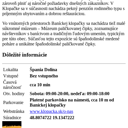
zároveň plniť aj náročné požiadavky dnešných zákazníkov. V
Klopačke sa v súčasnosti nachádza pekný penzión rodinného typu s
príjemným ubytovaním a dobrou reštauráciou.
Vo vnútorných priestoroch Baníckej klopačky sa nachádza tiež malé
súkromné múzeum – Múzeum paličkovanej čipky, zoznamujúce
návštevníkov s baníctvom a tradičným ľudovým umením, typickým
pre túto obec. Súčasťou tejto expozície sú špaňodolinské medené
poháre a unikátne špaňodolinské paličkované čipky.
Dôležité informácie
Lokalita
Špania Dolina
Vstupné
Bez vstupného
Časová
cca 10 min
náročnosť
Otv. hodiny
Sobota: 09:00-20:00, nedeľa: 09:00-18:00
Platené parkovisko na námestí, cca 10 m od
Parkovanie
Baníckej klopačky
Webstránka
www.klopacka.sk/o-nas
Súradnice
48.8074722 19.1347222