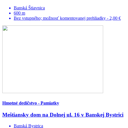
Banská Štiavnica
600 m
Bez vstupného; možnosť komentovanej prehliadky - 2,00 €
Hmotné dedičstvo - Pamiatky
Meštiansky dom na Dolnej ul. 16 v Banskej Bystrici
Banská Bystrica