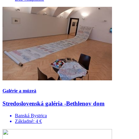
Galérie a múzeá
Stredoslovenská galéria -Bethlenov dom
Banská Bystrica
Základné: 4 €