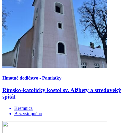
Hmotné dedičstvo - Pamiatky
Rímsko-katolícky kostol sv. Alžbety a stredoveký
špitál
Kremnica
Bez vstupného