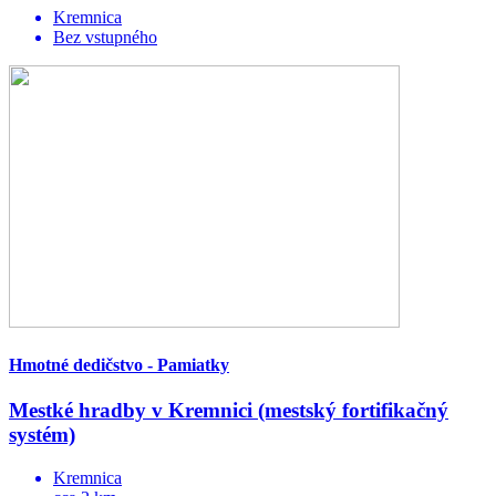
Kremnica
Bez vstupného
Hmotné dedičstvo - Pamiatky
Mestké hradby v Kremnici (mestský fortifikačný
systém)
Kremnica