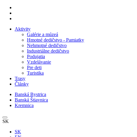
Aktivity
Galérie a múzeá
Hmotné dedičstvo - Pamiatky
Nehmotné dedičstvo
Industriálne dedičstvo
Podujatia
Vzdelávanie
Pre deti
Turistika
Trasy
Články
Banská Bystrica
Banská Štiavnica
Kremnica
SK
SK