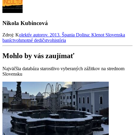
Nikola Kubincová
Zdroj: K
olektív autorov. 2013. Špania Dolina: Klenot Slovenska
baníctvo
hmotné dedičstvo
história
Mohlo by vás zaujímať
Najväčšia databáza starostlivo vyberaných zážitkov na strednom
Slovensku