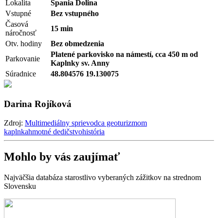
Lokalita
Špania Dolina
Vstupné
Bez vstupného
Časová
15 min
náročnosť
Otv. hodiny
Bez obmedzenia
Platené parkovisko na námestí, cca 450 m od
Parkovanie
Kaplnky sv. Anny
Súradnice
48.804576 19.130075
Darina Rojíková
Zdroj:
Multimediálny sprievodca geoturizmom
kaplnka
hmotné dedičstvo
história
Mohlo by vás zaujímať
Najväčšia databáza starostlivo vyberaných zážitkov na strednom
Slovensku