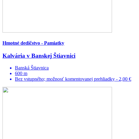
Hmotné dedičstvo - Pamiatky
Kalvária v Banskej Štiavnici
Banská Štiavnica
600 m
Bez vstupného; možnosť komentovanej prehliadky - 2,00 €