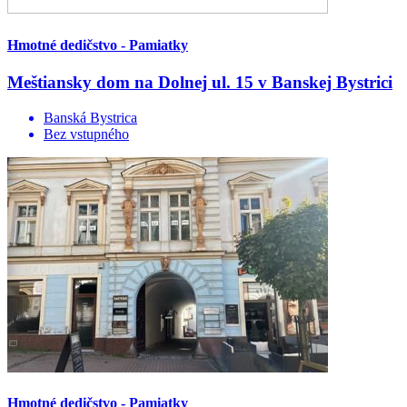
Hmotné dedičstvo - Pamiatky
Meštiansky dom na Dolnej ul. 15 v Banskej Bystrici
Banská Bystrica
Bez vstupného
Hmotné dedičstvo - Pamiatky