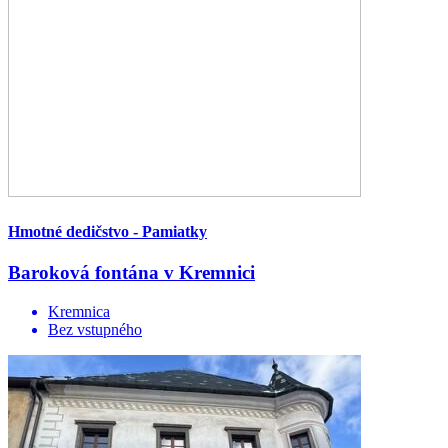
Hmotné dedičstvo - Pamiatky
Baroková fontána v Kremnici
Kremnica
Bez vstupného