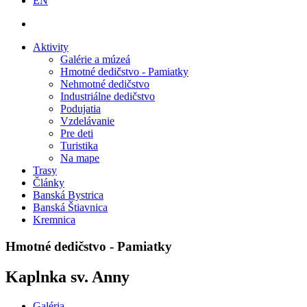
EN
Aktivity
Galérie a múzeá
Hmotné dedičstvo - Pamiatky
Nehmotné dedičstvo
Industriálne dedičstvo
Podujatia
Vzdelávanie
Pre deti
Turistika
Na mape
Trasy
Články
Banská Bystrica
Banská Štiavnica
Kremnica
Hmotné dedičstvo - Pamiatky
Kaplnka sv. Anny
Galéria