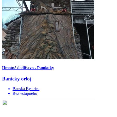
Hmotné dedičstvo - Pamiatky
Banícky orloj
Banská Bystrica
Bez vstupného