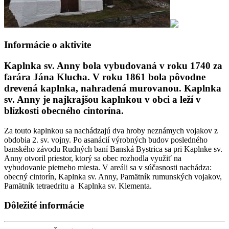
Informácie o aktivite
Kaplnka sv. Anny bola vybudovaná v roku 1740 za
farára Jána Klucha. V roku 1861 bola pôvodne
drevená kaplnka, nahradená murovanou. Kaplnka
sv. Anny je najkrajšou kaplnkou v obci a leží v
blízkosti obecného cintorína.
Za touto kaplnkou sa nachádzajú dva hroby neznámych vojakov z
obdobia 2. sv. vojny. Po asanácií výrobných budov posledného
banského závodu Rudných baní Banská Bystrica sa pri Kaplnke sv.
Anny otvoril priestor, ktorý sa obec rozhodla využiť na
vybudovanie pietneho miesta. V areáli sa v súčasnosti nachádza:
obecný cintorín, Kaplnka sv. Anny, Pamätník rumunských vojakov,
Pamätník tetraedritu a Kaplnka sv. Klementa.
Dôležité informácie