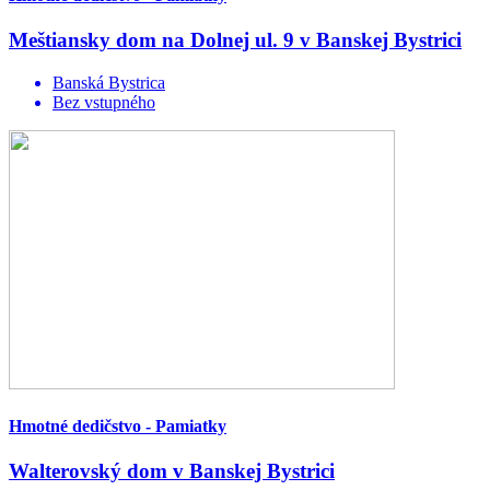
Meštiansky dom na Dolnej ul. 9 v Banskej Bystrici
Banská Bystrica
Bez vstupného
Hmotné dedičstvo - Pamiatky
Walterovský dom v Banskej Bystrici