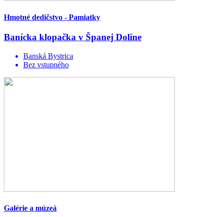
Hmotné dedičstvo - Pamiatky
Banícka klopačka v Španej Doline
Banská Bystrica
Bez vstupného
Galérie a múzeá