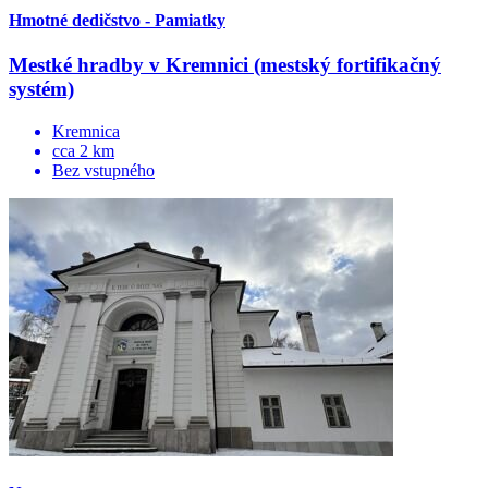
Hmotné dedičstvo - Pamiatky
Mestké hradby v Kremnici (mestský fortifikačný
systém)
Kremnica
cca 2 km
Bez vstupného