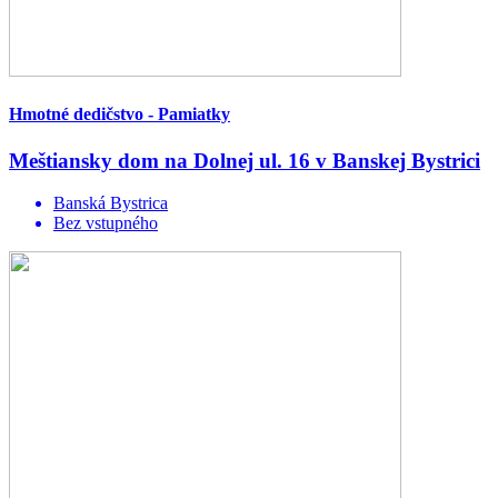
Hmotné dedičstvo - Pamiatky
Meštiansky dom na Dolnej ul. 16 v Banskej Bystrici
Banská Bystrica
Bez vstupného