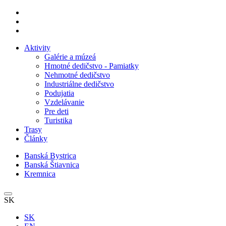
Aktivity
Galérie a múzeá
Hmotné dedičstvo - Pamiatky
Nehmotné dedičstvo
Industriálne dedičstvo
Podujatia
Vzdelávanie
Pre deti
Turistika
Trasy
Články
Banská Bystrica
Banská Štiavnica
Kremnica
SK
SK