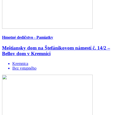
Hmotné dedičstvo - Pamiatky
Meštiansky dom na Štefánikovom námestí č. 14/2 –
Bellov dom v Kremnici
Kremnica
Bez vstupného