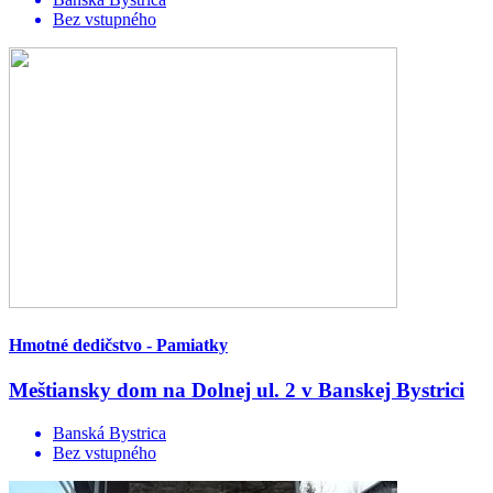
Bez vstupného
Hmotné dedičstvo - Pamiatky
Meštiansky dom na Dolnej ul. 2 v Banskej Bystrici
Banská Bystrica
Bez vstupného