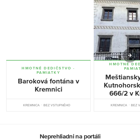
HMOTNÉ DED
HMOTNÉ DEDIČSTVO -
PAMIA
PAMIATKY
Meštiansk
Baroková fontána v
Kutnohorske
Kremnici
666/2 v K
KREMNICA
BEZ VSTUPNÉHO
KREMNICA
BEZ 
Neprehliadni na portáli