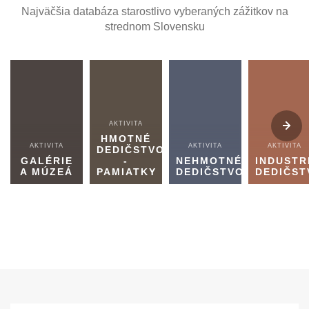
Najväčšia databáza starostlivo vyberaných zážitkov na
strednom Slovensku
AKTIVITA
HMOTNÉ
AKTIVITA
AKTIVITA
AKTIVITA
DEDIČSTVO
GALÉRIE
-
NEHMOTNÉ
INDUSTR
A MÚZEÁ
PAMIATKY
DEDIČSTVO
DEDIČST