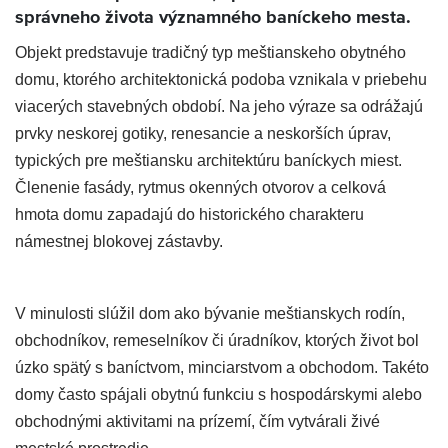
správneho života významného baníckeho mesta.
Objekt predstavuje tradičný typ meštianskeho obytného
domu, ktorého architektonická podoba vznikala v priebehu
viacerých stavebných období. Na jeho výraze sa odrážajú
prvky neskorej gotiky, renesancie a neskorších úprav,
typických pre meštiansku architektúru baníckych miest.
Členenie fasády, rytmus okenných otvorov a celková
hmota domu zapadajú do historického charakteru
námestnej blokovej zástavby.
V minulosti slúžil dom ako bývanie meštianskych rodín,
obchodníkov, remeselníkov či úradníkov, ktorých život bol
úzko spätý s baníctvom, minciarstvom a obchodom. Takéto
domy často spájali obytnú funkciu s hospodárskymi alebo
obchodnými aktivitami na prízemí, čím vytvárali živé