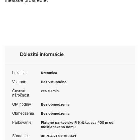
mestské prostredie.
Dôležité informácie
Lokalita
Kremnica
Vstupné
Bez vstupného
Časová
cca 10 min.
náročnosť
Otv. hodiny
Bez obmedzenia
Obmedzenia
Bez obmedzenia
Parkovanie
Platené parkovisko P. Križku, cca 400 m od
meštianskeho domu
Súradnice
48.70459 18.9163141