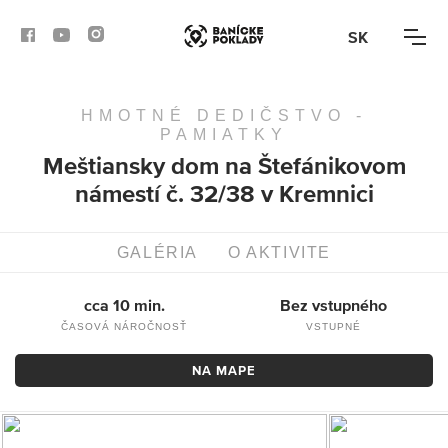
SK
HMOTNÉ DEDIČSTVO -
AKTIVITY
PAMIATKY
Meštiansky dom na Štefánikovom
TRASY
námestí č. 32/38 v Kremnici
ČLÁNKY
GALÉRIA
O AKTIVITE
BANSKÁ BYSTRICA
cca 10 min.
Bez vstupného
BANSKÁ ŠTIAVNICA
ČASOVÁ NÁROČNOSŤ
VSTUPNÉ
NA MAPE
KREMNICA